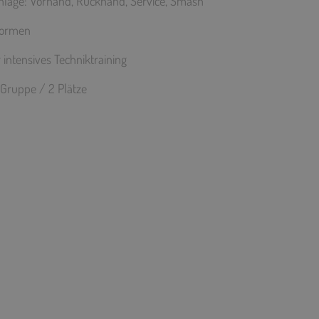
hläge: Vorhand, Rückhand, Service, Smash
formen
intensives Techniktraining
 Gruppe / 2 Plätze