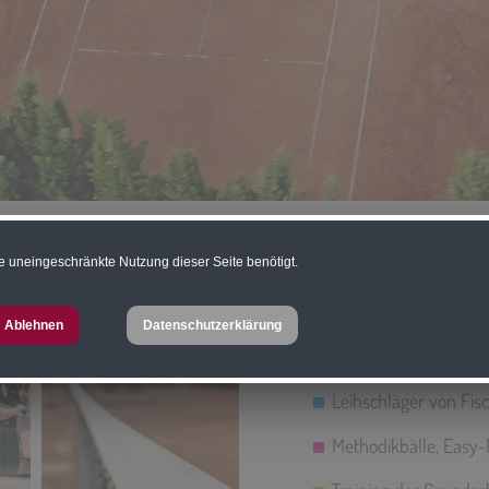
e uneingeschränkte Nutzung dieser Seite benötigt.
Die 3 Sandplätze des R
Hotelanlage, nur einen
Ablehnen
Datenschutzerklärung
zwischendurch kurz a
Leihschläger von Fis
Methodikbälle, Easy-