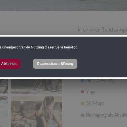
In unseren Sportcamps 
dem Schuljahr 2025/26
Namen CREATIVE MOVEM
e uneingeschränkte Nutzung dieser Seite benötigt.
Schulgruppen findet e
Ablehnen
Datenschutzerklärung
Nordic Walking
Yoga
SUP-Yoga
Bewegung als Ausdru