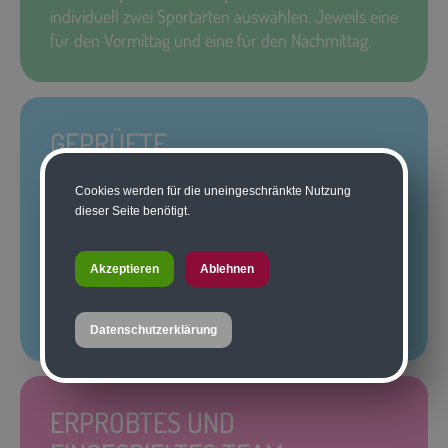
individuell zwei Sportarten auswählen. Jeweils eine
für den Vormittag und eine für den Nachmittag.
GEPRÜFTE
SPORTPROFIS
Cookies werden für die uneingeschränkte Nutzung
dieser Seite benötigt.
Unser Fokus liegt auf höchster Qualität im
Sportangebot, weil wir nicht nur leidenschaftliche
Sportler sondern auch Sportlehrer sind. Unser
Akzeptieren
Ablehnen
gesamtes Sport-Team besteht aus geprüften
Sportprofis.
Datenschutzerklärung
ERPROBTES UND