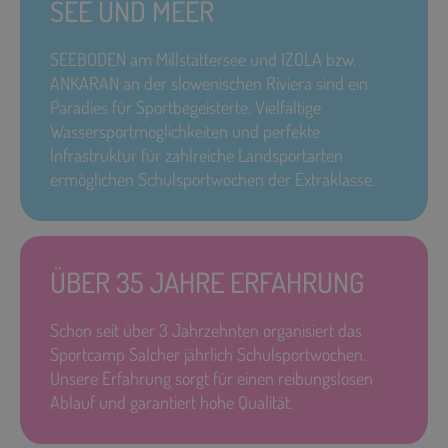
SEE UND MEER
SEEBODEN am Millstättersee und IZOLA bzw.
ANKARAN an der slowenischen Riviera sind ein
Paradies für Sportbegeisterte. Vielfältige
Wassersportmöglichkeiten und perfekte
Infrastruktur für zahlreiche Landsportarten
ermöglichen Schulsportwochen der Extraklasse.
ÜBER 35 JAHRE ERFAHRUNG
Schon seit über 3 Jahrzehnten organisiert das
Sportcamp Salcher jährlich Schulsportwochen.
Unsere Erfahrung sorgt für einen reibungslosen
Ablauf und garantiert hohe Qualität.