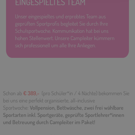
EINGESPIELTES TEAM
Unser eingespieltes und erprobtes Team aus
geprüften Sportprofis begleitet Sie durch Ihre
Schulsportwoche. Kommunikation hat bei uns
hohen Stellenwert. Unsere Campleiter kümmern
sich professionell um alle Ihre Anliegen.
Schon ab
€ 389,-
(pro Schüler*in / 4 Nächte) bekommen Sie
bei uns eine perfekt organisierte, all-inclusive
Sportwoche:
Vollpension, Bettwäsche, zwei frei wählbare
Sportarten inkl. Sportgeräte, geprüfte Sportlehrer*innen
und Betreuung durch Campleiter im Paket!