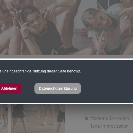
e uneingeschränkte Nutzung dieser Seite benötigt.
Sich tänzerisch beweg
Mit Spaß an der Beweg
Ablehnen
Datenschutzerklärung
gleichzeitig wird die 
trainiert.
Moderne Tanzarten: H
Tanz-Improvisation